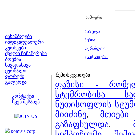
სიმღერა
მენიუ
აბა ულა
ანსამბლები
ბებია
ინდივიდუალური
კუთხეები
ოკრიბული
ძველი ჩანაწერები
ვახტანგური
პოეზია
სხვადასხვა
ჟურნალი
შემთხვევითები
ფორუმი
გალერეა
ფაზისი - რომე
ჩვენი საიტი
სტუმრობისა სა
კონტაქტი
ჩვენ შესახებ
წუთისოფლის სტუმ
კოლეგები
მიიძინე
,
მთიები
გაზაფხულდა
,
ბმულები
komisia corp
სიმპოზიუმი - შემ