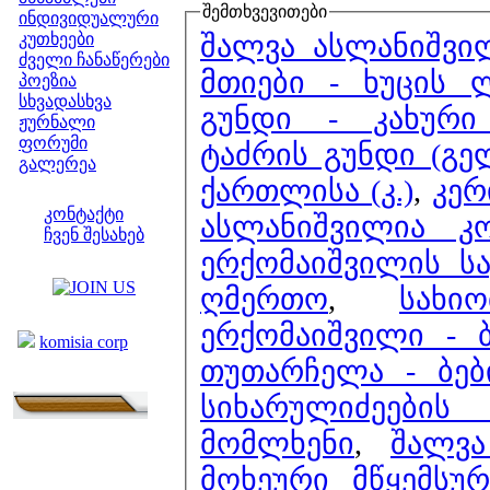
შემთხვევითები
ინდივიდუალური
შალვა ასლანიშვი
კუთხეები
ძველი ჩანაწერები
მთიები - ხუცის 
პოეზია
სხვადასხვა
გუნდი - კახური
ჟურნალი
ფორუმი
ტაძრის გუნდი (გე
გალერეა
ქართლისა (კ.)
,
კერ
ჩვენი საიტი
კონტაქტი
ასლანიშვილია კ
ჩვენ შესახებ
ერქომაიშვილის ს
კოლეგები
ღმერთო
,
სახ
ბმულები
ერქომაიშვილი - 
komisia corp
თუთარჩელა - ბებ
სიხარულიძეები
მომლხენი
,
შალვა
მოხეური მწყემსურ