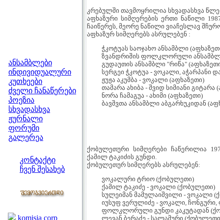
კრებულში თავმოყრილია სხვადასხვა წლე
აფხაზური სიმღერების ერთი ნაწილი 198
ჩაიწერეს, მეორე ნაწილი ვიაჩესლავ შჩურ
აფხაზურ სიმღერებს ასრულებენ :
ჭკოტუას საოჯახო ანსამბლი (აფხაზეთ
მენიუ
ზვანდრიშის ფოლკლორული ანსამბლი
ანსამბლები
გუდაუთის ანსამბლი "რიწა" (აფხაზეთი
ინდივიდუალური
სერგეი ჭკოტუა - ვოკალი, აჭარპანი დ
ჟუჟა აკუმბა - ვოკალი (აფხაზეთი)
კუთხეები
თამარა ახიბა - შვიდ სიმიანი გიტარა 
ძველი ჩანაწერები
ნორა ჩამაგუა - ახიმი (აფხაზეთი)
პოეზია
ბავშვთა ანსამბლი აბგარხუკიდან (აფ
სხვადასხვა
ჟურნალი
ფორუმი
გალერეა
ჩვენი საიტი
ქობულეთური სიმღერები ჩაწერილია 197
ქამილ ტაკიძის გუნდი.
კონტაქტი
ქობულეთურ სიმღერებს ასრულებენ:
ჩვენ შესახებ
ვოკალური ტრიო (ქობულეთი)
კოლეგები
ქამილ ტაკიძე - ვოკალი (ქობულეთი)
სულეიმან მამულაიშვილი - ვოკალი (
იუსუფ ვერულიძე - ვოკალი, ჩონგური,
ბმულები
ფოლკლორული გუნდი კაკუტადან (ქ
komisia corp
ლევან ბერაძე - სალამური (ქობულეთი