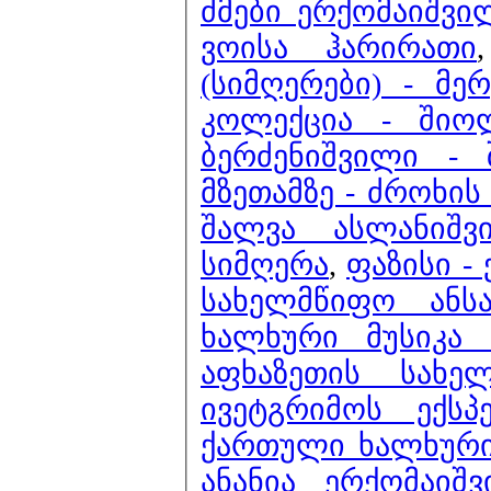
ძმები ერქომაიშვი
ვოისა ჰარირათი
(სიმღერები) - მე
კოლექცია - შიო
ბერძენიშვილი - 
მზეთამზე - ძროხის
შალვა ასლანიშვ
სიმღერა
,
ფაზისი 
სახელმწიფო ანს
ხალხური მუსიკა 
აფხაზეთის სახე
ივეტგრიმოს ექს
ქართული ხალხური 
ანანია ერქომაიშ