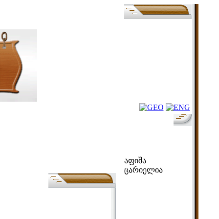
ფოლკ-აფიშა
აფიშა
ცარიელია
ძებნა