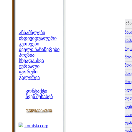
ან
მენიუ
ანსამბლები
ბას
ინდივიდუალური
ჰამ
კუთხეები
რუს
ძველი ჩანაწერები
პოეზია
მთი
სხვადასხვა
მთი
ჟურნალი
ფორუმი
მთი
გალერეა
მთი
ჩვენი საიტი
ალ
კონტაქტი
ჩვენ შესახებ
თუ
კოლეგები
ფეს
სახ
ბმულები
ფაზ
komisia corp
ფაზ