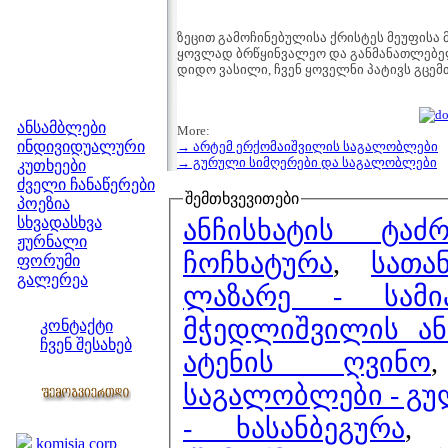
ზეცით გამოჩინებულისა ქრისტეს მეუფისა
ყოვლად ბრწყინვალეო და განმანათლებელ
დიდო ვასილი, ჩვენ ყოველნი პატივს გცემთ,
მენიუ
ანსამბლები
More:
ინდივიდუალური
→ არტემ ერქომაიშვილის საგალობლები
→ გურული სიმღერები და საგალობლები
კუთხეები
ძველი ჩანაწერები
შემთხვევითები
პოეზია
სხვადასხვა
ანჩისხატის ტაძ
ჟურნალი
ჩოჩხატურა
,
სათ
ფორუმი
გალერეა
ლაზარე - სამი
ჩვენი საიტი
მჭედლიშვილის ან
კონტაქტი
ჩვენ შესახებ
ატენის ღვინო
კოლეგები
საგალობლები - გუ
ბმულები
- ხასანბეგურა
komisia corp