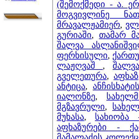
(შემოქმედი - ა. 
მოგვივლინე ნა
მრავალჟამიერ
,
ვლ
გურიაში
,
თამარ მ
შალვა ასლანიშვ
ფერხისული
,
ქართუ
ლაჟღვაშ
,
შალვ
გველეთურა
,
აფხა
ანტიცა
,
ანჩისხატი
იალონზე
,
სახელ
მგზავრული
,
სახე
მუხასა
,
სახიობა
აფხაზურები - ქ
მამალაძის კოლექც