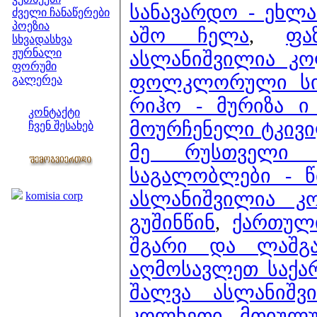
სანავარდო - ეხლ
ძველი ჩანაწერები
პოეზია
აშო ჩელა
,
ფა
სხვადასხვა
ჟურნალი
ასლანიშვილია კო
ფორუმი
ფოლკლორული სიმ
გალერეა
ჩვენი საიტი
რიჰო - მურიზა ი
კონტაქტი
მოურჩენელი ტკივ
ჩვენ შესახებ
კოლეგები
მე რუსთველი
საგალობლები - წ
ბმულები
ასლანიშვილია კ
komisia corp
გუშინწინ
,
ქართული
შგარი და ლაშ
აღმოსავლეთ საქა
შალვა ასლანიშვ
კოლხეთი - მთიულ