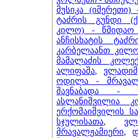
მუსიკა (იმერეთი)
ტაძრის გუნდი (
კილო) - წმიდაო
ანჩისხატის ტაძ
კარბელაანთ კილო
მამალაძის კოლე
ალიფაშა
,
ვლადიმ
ოდილა - მრავალ
შავნაბადა - 
ასლანიშვილია 
ერქომაიშვილის ს
სჯულისათა
,
ვლ
მრავალჟამიერი
,
დ