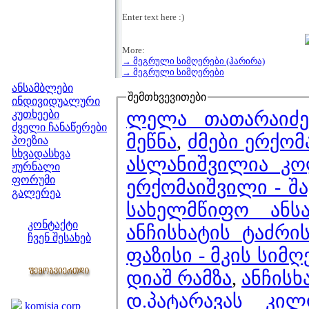
Enter text here :)
More:
→ მეგრული სიმღერები (ჰარირა)
მენიუ
→ მეგრული სიმღერები
ანსამბლები
შემთხვევითები
ინდივიდუალური
ლელა თათარაიძე 
კუთხეები
ძველი ჩანაწერები
მეწნა
,
ძმები ერქომ
პოეზია
სხვადასხვა
ასლანიშვილია კო
ჟურნალი
ფორუმი
ერქომაიშვილი - შა
გალერეა
სახელმწიფო ანს
ჩვენი საიტი
კონტაქტი
ანჩისხატის ტაძრი
ჩვენ შესახებ
ფაზისი - მკის სიმღ
კოლეგები
დიაშ რამზა
,
ანჩისხ
ბმულები
დ.პატარავას კი
komisia corp