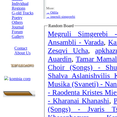
Individual
Regions
More:
→ Odila
G-old Tracks
→ imeruli simgerebi
Poetry
Others
Random Board
Journal
Forum
Megruli Simgerebi -
Gallery
Ansambli - Varada
,
Ka
ABOUT SITE
Contact
Zesqvi Ucha
,
apkhaz
About Us
Auardin
,
Tamar Mamala
COLLEAGUES
Choir (Songs) - Shu
Links
Shalva Aslanishvilis 
komisia corp
Musika (Svaneti) - Nan
- Raodenta Kristes Mie
- Kharanai Khanashi
,
P
(Songs) - Jvaris Ts