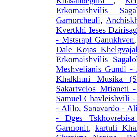
Khasanbegura
,
Ke
Erkomaishvilis Sag
Gamorcheuli
,
Anchiskh
Kvertkhi Ieses Dzirisa
- Mstsrapl Ganukhven
Dale Kojas Khelgvaja
Erkomaishvilis Sagal
Meshvelianis Gundi - 
Khalkhuri Musika (
Sakartvelos Mtianeti 
Samuel Chavleishvili 
- Alilo
,
Sanavardo - Al
- Dges Tskhovrebisa
Garmonit
,
kartuli Kha