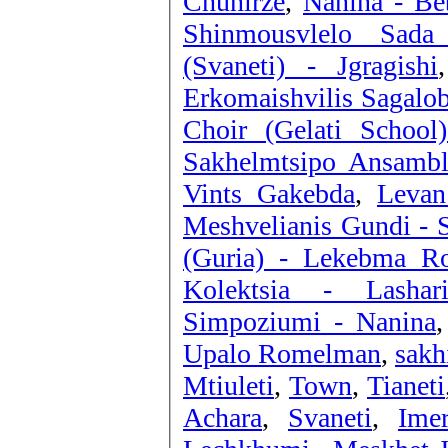
Chunirze
,
Nanina - Be
Shinmousvlelo Sada
(Svaneti) - Jgragishi
Erkomaishvilis Sagalob
Choir (Gelati Schoo
Sakhelmtsipo Ansambl
Vints Gakebda
,
Levan
Meshvelianis Gundi - 
(Guria) - Lekebma R
Kolektsia - Lashar
Simpoziumi - Nanina
Upalo Romelman
,
sakh
Mtiuleti
,
Town
,
Tianeti
Achara
,
Svaneti
,
Imer