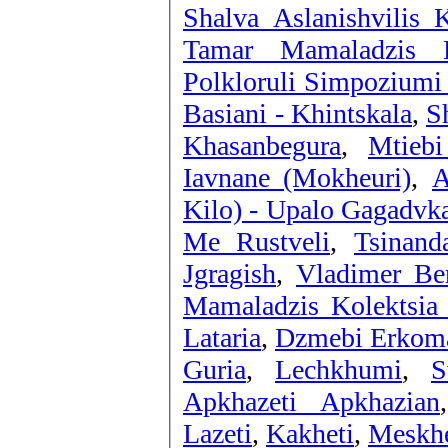
Shalva Aslanishvilis K
Tamar Mamaladzis K
Polkloruli Simpoziumi 
Basiani - Khintskala
,
S
Khasanbegura
,
Mtieb
Iavnane (Mokheuri)
,
A
Kilo) - Upalo Gagadvk
Me Rustveli
,
Tsinand
Jgragish
,
Vladimer Ber
Mamaladzis Kolektsia 
Lataria
,
Dzmebi Erkomai
Guria
,
Lechkhumi
,
S
Apkhazeti Apkhazian
Lazeti
,
Kakheti
,
Meskhe