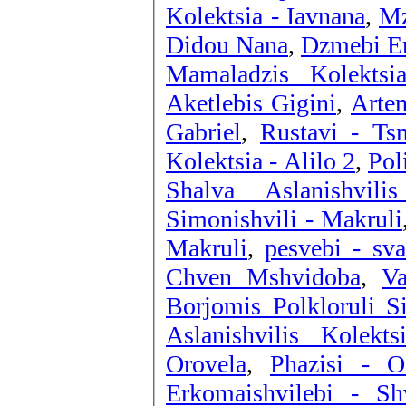
Kolektsia - Iavnana
,
Mz
Didou Nana
,
Dzmebi Er
Mamaladzis Kolektsi
Aketlebis Gigini
,
Artem
Gabriel
,
Rustavi - Ts
Kolektsia - Alilo 2
,
Pol
Shalva Aslanishvil
Simonishvili - Makruli
Makruli
,
pesvebi - sv
Chven Mshvidoba
,
Va
Borjomis Polkloruli S
Aslanishvilis Kolekt
Orovela
,
Phazisi - O
Erkomaishvilebi - Sh