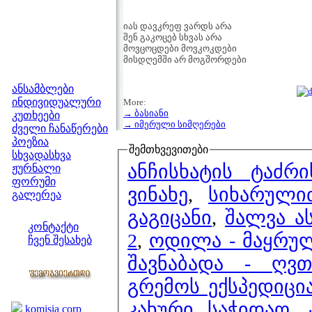
იას დავკრეფ ვარდს არა
შენ გაკოცებ სხვას არა
მოვცოცდები მოვკოკდები
მისდღემში არ მოგშორდები
მენიუ
ანსამბლები
ინდივიდუალური
More:
→ ბასიანი
კუთხეები
→ იმერული სიმღერები
ძველი ჩანაწერები
პოეზია
შემთხვევითები
სხვადასხვა
ანჩისხატის ტაძრ
ჟურნალი
ფორუმი
ვინახე
,
სიხარული
გალერეა
ჩვენი საიტი
გაგიცანი
,
შალვა ა
კონტაქტი
2
,
ოდილა - მაყრუ
ჩვენ შესახებ
კოლეგები
შავნაბადა - ღვ
გრემოს ექსპედიცი
ბმულები
კახური საჭიდაო
,
komisia corp