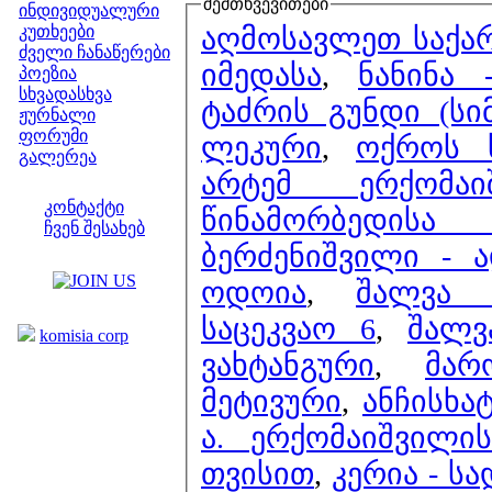
შემთხვევითები
ინდივიდუალური
აღმოსავლეთ საქარ
კუთხეები
ძველი ჩანაწერები
იმედასა
,
ნანინა 
პოეზია
სხვადასხვა
ტაძრის გუნდი (სი
ჟურნალი
ფორუმი
ლეკური
,
ოქროს ს
გალერეა
არტემ ერქომა
ჩვენი საიტი
კონტაქტი
წინამორბედისა
ჩვენ შესახებ
ბერძენიშვილი - 
კოლეგები
ოდოია
,
შალვა 
ბმულები
საცეკვაო 6
,
შალვ
komisia corp
ვახტანგური
,
მარ
მეტივური
,
ანჩისხა
ა. ერქომაიშვილი
თვისით
,
კერია - სა