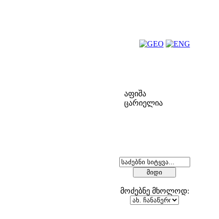
ფოლკ-აფიშა
აფიშა
ცარიელია
ძებნა
მოძებნე მხოლოდ: