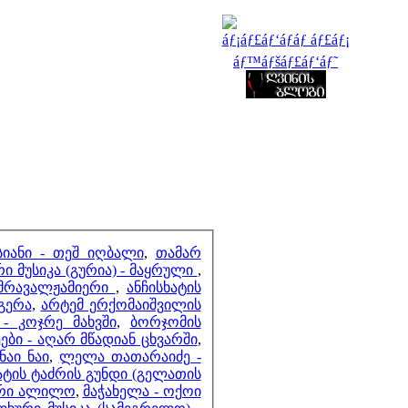
მეზობლები
მთვლელები
სიანი - თეშ იღბალი
,
თამარ
 მუსიკა (გურია) - მაყრული
,
 მრავალჟამიერი
,
ანჩისხატის
ნგერა
,
არტემ ერქომაიშვილის
- კოჯრე მახვში
,
ბორჯომის
ეები - აღარ მწადიან ცხვარში
,
ნაი ნაი
,
ლელა თათარაიძე -
ატის ტაძრის გუნდი (გელათის
ხური ალილო
,
მაჭახელა - ოქოი