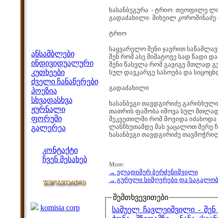
ხასანბეგურა - ტრიო: თეოფილე ლომ
გადაძახილი: მიხეილ კოროშინაძე (I
ტრიო
მენიუ
საყვარელო შენი ჯავრით საწამლავს
ანსამბლები
შენ რომ ასე მიმატოვე სად წადი დ
ინდივიდუალური
შენი წასვლა რომ გავიგე მთლად გ
კუთხეები
სულ დავკარგე სასოება და სიცოც
ძველი ჩანაწერები
გადაძახილი
პოეზია
სხვადასხვა
ხასანბეგი თავდგირიძე გარისხული
ჟურნალი
თათრის ფაშობა იშოვა სულ მთლად
ფორუმი
შეკვეთილში რომ მოვიდა იძახოდა
ლანჩხუთამდე მას ვაცალოთ მერე ჩ
გალერეა
ხასანბეგი თავდგირიძე თავმოჭრი
ჩვენი საიტი
კონტაქტი
ჩვენ შესახებ
More:
კოლეგები
→ ვლადიმერ ბერძენიშვილი
→ გურული სიმღერები და საგალო
ბმულები
შემთხვევითები
komisia corp
სამუელ ჩავლეიშვილი - შე