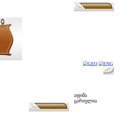
ფოლკ-აფიშა
აფიშა
ცარიელია
ძებნა