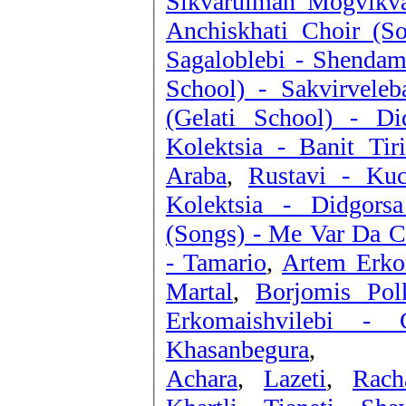
Sikvarulman Mogvikv
Anchiskhati Choir (S
Sagaloblebi - Shendam
School) - Sakvirvel
(Gelati School) - Di
Kolektsia - Banit Tiri
Araba
,
Rustavi - Kuc
Kolektsia - Didgors
(Songs) - Me Var Da 
- Tamario
,
Artem Erkom
Martal
,
Borjomis Pol
Erkomaishvilebi - 
Khasanbegura
,
Achara
,
Lazeti
,
Rach