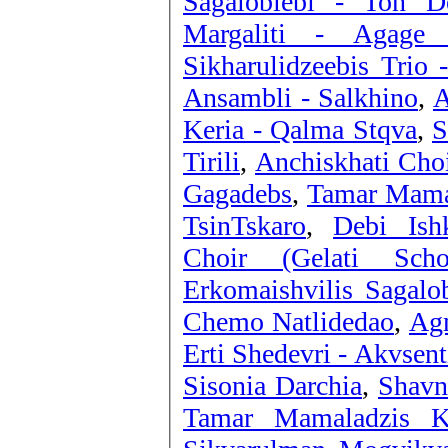
Sagaloblebi - Ton De
Margaliti - Agage
Sikharulidzeebis Trio 
Ansambli - Salkhino
,
A
Keria - Qalma Stqva
,
S
Tirili
,
Anchiskhati Choi
Gagadebs
,
Tamar Mamal
TsinTskaro
,
Debi Ish
Choir (Gelati Sch
Erkomaishvilis Sagalo
Chemo Natlidedao
,
Agm
Erti Shedevri - Akvsen
Sisonia Darchia
,
Shavn
Tamar Mamaladzis Ko