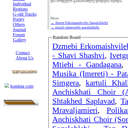
და სოფელი განანათლე დიდება შენდა.
Individual
Regions
G-old Tracks
More:
Poetry
→ Artem Erkomaishvilis Sagaloblebi
Others
→ guruli simgerebi sagaloblebi
Journal
Forum
Random Board
Gallery
Dzmebi Erkomaishvileb
ABOUT SITE
Contact
- Shavi Shashvi
,
Ivetg
About Us
Mtiebi - Gandagana
COLLEAGUES
Musika (Imereti) - Pat
Links
Simgera
,
kartuli Kha
komisia corp
Anchiskhati Choir (
Shtakhed Saplavad
,
Ta
Mravaljamieri
,
Polik
Anchiskhati Choir (Son