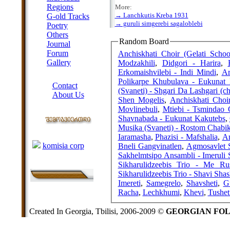
Regions
More:
→ Lanchkutis Kreba 1931
G-old Tracks
→ guruli simgerebi sagaloblebi
Poetry
Others
Random Board
Journal
Forum
Anchiskhati Choir (Gelati Schoo
Gallery
Modzakhili
,
Didgori - Harira
,
Erkomaishvilebi - Indi Mindi
,
Ar
ABOUT SITE
Polikarpe Khubulava - Eukunat
Contact
(Svaneti) - Shgari Da Lashgari (ch
About Us
Shen Mogelis
,
Anchiskhati Choi
COLLEAGUES
Movlinebuli
,
Mtiebi - Tsmindao 
Shavnabada - Eukunat Kakutebs
,
Musika (Svaneti) - Rostom Chabi
Links
Iaramasha
,
Phazisi - Mafshalia
,
Ar
komisia corp
Bneli Gangvinatlen
,
Agmosavlet S
Sakhelmtsipo Ansambli - Imeruli
Sikharulidzeebis Trio - Me Rus
Sikharulidzeebis Trio - Shavi Shas
Imereti
,
Samegrelo
,
Shavsheti
,
G
Racha
,
Lechkhumi
,
Khevi
,
Tushet
Created In Georgia, Tbilisi, 2006-2009 ©
GEORGIAN FO