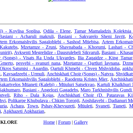
l) - Kovlisa Soplisa
,
Odila - Elene
,
Tamar Mamaladzis Kolektsia
Basiani - Acharuli makruli
,
Basiani - Sakvarelo Sheni Javrit
,
K
tem Erkomaishvilis Sagaloblebi - Sashod Mtiebisa
,
Artem Erkomaish
 Kakutebs
,
Mzetamze - Zruni
,
Shavnabada - Khorumi
,
Lashari - C
unirit)
,
Avksenti Megrelidze - Dausrulebeli Sikvaruli
,
Basiani - Khasa
r (Songs) - Visats Ra Unda Ukvardes
,
Ilia Zaqaidze - King Tamar
Gmerto
,
pesvebi - svanuri nana
,
Mzetamze - Qartluri Iavnana
,
Dzme
Okros Satsmisi - Auardin
,
Qartuli Khmebi - Chven Mshvidoba
,
apkha
k
,
Kavsadzeebi - Urmuli
,
Anchiskhati Choir (Songs) - Natvra
,
Shvidkat
tem Erkomaishvilis Sagaloblebi - Raodenta Kristes Mier
,
Anchiskhati
akartvelos Mtianeti (Kalebi) - Mtiuluri Satsekvao
,
Kartuli Khalkhuri 
 Sakhumaro
,
Basiani - Angelozi Gagadebs
,
Maro Tarkhnishvilis Gundi 
tveli
,
Riho - Dala Kojas
,
Anchiskhati Choir (D. Pataravas K
hvi
,
Polikarpe Khubulava - Chkim Toronji
,
Apshilavebi - Dadianuri M
uria
,
Achara
,
Town
,
Pshav-Khevsureti
,
Mtiuleti
,
Svaneti
,
Tianeti
,
M
i
,
Apkhazeti Apkhazian
,
LKLORE
Home
|
Forum
|
Gallery