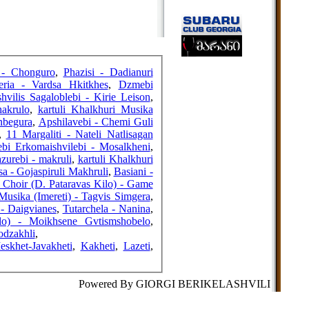
FRIENDS
COUNTERS
 - Chonguro
,
Phazisi - Dadianuri
eria - Vardsa Hkitkhes
,
Dzmebi
vilis Sagaloblebi - Kirie Leison
,
hakrulo
,
kartuli Khalkhuri Musika
nbegura
,
Apshilavebi - Chemi Guli
,
11 Margaliti - Nateli Natlisagan
bi Erkomaishvilebi - Mosalkheni
,
zurebi - makruli
,
kartuli Khalkhuri
sa - Gojaspiruli Makhruli
,
Basiani -
 Choir (D. Pataravas Kilo) - Game
Musika (Imereti) - Tagvis Simgera
,
- Daigvianes
,
Tutarchela - Nanina
,
ilo) - Moikhsene Gvtismshobelo
,
odzakhli
,
eskhet-Javakheti
,
Kakheti
,
Lazeti
,
Powered By GIORGI BERIKELASHVILI