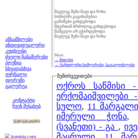
შავლეგ შენი შავი და ჩოხა
სისხლში გაგიხამებია
ყაწიმები გიხდებოდა
მტერთან ბრძოლაც გიხდებოდა
მაშველი არ გჭირდებოდა
მენიუ
შავლეგ შენი შავი და ჩოხა
ანსამბლები
ინდივიდუალური
კუთხეები
More:
ძველი ჩანაწერები
→ მთიები
პოეზია
→ ქართლური სიმღერები, საგალობლები
სხვადასხვა
ჟურნალი
შემთხვევითები
ფორუმი
ოქროს საწმისი -
გალერეა
ჩვენი საიტი
ერქომაიშვილები 
კონტაქტი
სულო
,
11 მარგალი
ჩვენ შესახებ
კოლეგები
იმერული ჭონა
(სვანეთი) - გა
,
ივ
ბმულები
მაყრული
,
11 მა
komisia corp