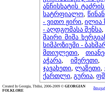
ანჩისხატის ტაძრის
სატრფიალო
,
წინა
- ვითო ჟირი
,
ილია 
- აღდგომასა შენსა
,
შაირი მიშა ხერგია
სიმპოზიუმი - ბახმ
მთიულეთი
,
თიან
აჭარა
,
იმერეთი
ჯავახეთი
,
ლაზეთი
,
ქართლი
,
გურია
,
ფშ
Created In Georgia, Tbilisi, 2006-2009 ©
GEORGIAN
მთავა
FOLKLORE