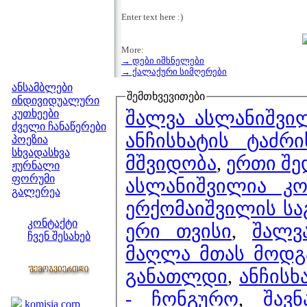
Enter text here :)
More:
→ დები იშხნელები
მენიუ
→ ქალაქური სიმღერები
ანსამბლები
შემთხვევითები
ინდივიდუალური
შალვა ასლანიშვი
კუთხეები
ძველი ჩანაწერები
ანჩისხატის ტაძრ
პოეზია
სხვადასხვა
მშვიდობა
,
ჟურნალი
ფორუმი
ასლანიშვილია კო
გალერეა
ერქომაიშვილის სა
ჩვენი საიტი
კონტაქტი
ერი თვისი
,
შალვ
ჩვენ შესახებ
მაღლა მთას მოდ
კოლეგები
განათლდი
,
ანჩისხ
ბმულები
- ჩონგურო
,
შავ
komisia corp