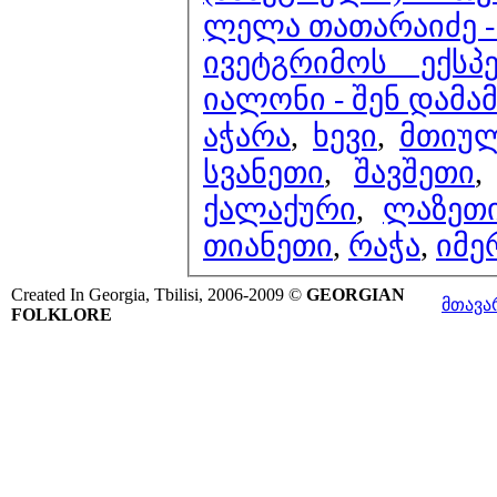
ლელა თათარაიძე -
ივეტგრიმოს ექს
იალონი - შენ დამ
აჭარა
,
ხევი
,
მთიუ
სვანეთი
,
შავშეთი
ქალაქური
,
ლაზეთ
თიანეთი
,
რაჭა
,
იმე
Created In Georgia, Tbilisi, 2006-2009 ©
GEORGIAN
მთავა
FOLKLORE