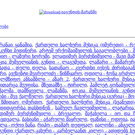
ლები
რანაი ყანაშია
,
ქართული ხალხური მუსიკა (იმერეთი) - რე
 კუჩხი ბედინერი
,
არტემ ერქომაიშვილის საგალობლები - შ
დიო - ლაზური ხორუმი
,
ვლადიმერ ბერძენიშვილი - შავი შა
კია მეშველიანის გუნდი - ლაგუშედა
,
ლაშარი - შამარერ
აბადა - დელი დელა
,
სათანაო - კვერთხი იესეს ძირისაგა
ერი
,
ავქსენტი მეგრელიძე - წინწყარო
,
ოდილა - ჭონა გრძელ
ელმწიფო ანსამბლი - აზარ 2
,
ქართული ხალხური მუსიკა
ვითარცა მეუფისა
,
მზეთამზე - ტირილი
,
ჰამლეტ გონაშვილი 
ქალმა დამწყევლა ლამაზმა
,
ჯოკია მეშველიანის გუნ
ბი - შევ ქალწულო
,
ქართული ხალხური მუსიკა (გურია) - მ
- წმიდაო ღმერთო
,
ქართული ხალხური მუსიკა (სვანეთი) 
- დიდგორსა დასხდნენ
,
სამუელ ჩავლეიშვილი - ლატარია
დიმერ ბერძენიშვილი - ბრევალო
,
მაჭახელა - იო და ჩ
ავთვალა
,
ბასიანი - აჭარული მაყრული
,
ფაზისი - ოდოია
,
ი
ლა - ოქოი ნანა
,
რიჰო - თამარ დედფალ
,
იალონი - ანგელ
 გუნდი (ქართლ-კახური - კარბელაანთ კილო) - ადიდებს ს