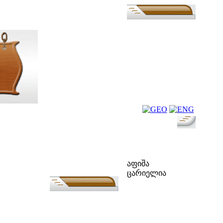
ფოლკ-აფიშა
აფიშა
ცარიელია
ძებნა