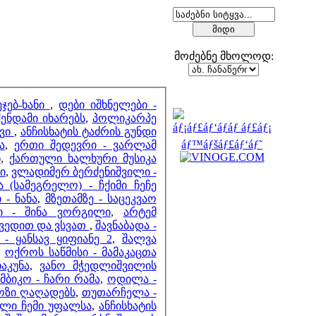
მოძებნე მხოლოდ:
მეზობლები
ჯებ-ხანი
,
დები იშხნელები -
ენდამი იხარებს
,
პოლიკარპე
შვი
,
ანჩისხატის ტაძრის გუნდი
ა
,
ერთი შედევრი - ვარლამ
ნ
,
ქართული ხალხური მუსიკა
ი
,
ვლადიმერ ბერძენიშვილი -
მთვლელები
 (სამეგრელო) - ჩქიმი ჩეჩე
- ნანა
,
მზეთამზე - საცეკვაო
დი - შინა ვორგილი
,
არტემ
ოვედით და ვსვათ
,
შავნაბადა -
- ყანსავ ყიფიანე 2
,
შალვა
,
ოქროს საწმისი - მამაკაცთა
აკუნა
,
ვანო მჭედლიშვილის
ამბიკო - ჩარი რამა
,
ოდილა -
ოზი ღაღადებს
,
თუთარჩელა -
ული ჩემი უფალსა
,
ანჩისხატის