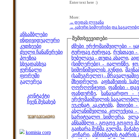
Enter text here :)
More:
→ დედას ლევანა
მენიუ
→ კახური სიმღერები და საგალობ
ანსამბლები
შემთხვევითები
ინდივიდუალური
ძმები ერქომაიშვილები - ყა
კუთხეები
ტურფავ ტურფავ
,
რუსთავი -
ძველი ჩანაწერები
ხუბულავა - თუთა ახალი
,
აი
პოეზია
(სიმღერები) - იალონზე
,
ჯო
სხვადასხვა
სიმონიშვილის გუნდი
,
შავნ
ჟურნალი
(სამეგრელო) - მრავალჟამი
ფორუმი
მხედრული
,
აფხაზეთის სახ
გალერეა
ღორღონჯეფი
,
ფაზისი - და
ჩვენი საიტი
ფანდურზე
,
სანავარდო - 
კონტაქტი
ერქომაიშვილის საგალობლე
ჩვენ შესახებ
ეუკუნატ კაკუტებს
,
მთიები 
კოლეგები
ასლანიშვილია კოლექცია 
სარიტუალო სიმღერა
,
ვლა
ანსამბლი - გოგოვ გოგოვ შ
ბმულები
გაიხარა შენმა გულმა
,
მაჭახე
komisia corp
კოჩარი
,
ანჩისხატის ტაძრის