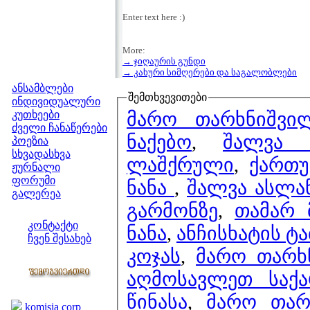
Enter text here :)
More:
→ ჯიღაურის გუნდი
მენიუ
→ კახური სიმღერები და საგალობლები
ანსამბლები
შემთხვევითები
ინდივიდუალური
მარო თარხნიშვი
კუთხეები
ძველი ჩანაწერები
ნაქებო
,
შალვა 
პოეზია
სხვადასხვა
ლაშქრული
,
ქართუ
ჟურნალი
ფორუმი
ნანა
,
შალვა ასლან
გალერეა
გარმონზე
,
თამარ 
ჩვენი საიტი
კონტაქტი
ნანა
,
ანჩისხატის ტ
ჩვენ შესახებ
კოჯას
,
მარო თარხნ
კოლეგები
აღმოსავლეთ საქ
ბმულები
წინასა
,
მარო თარ
komisia corp