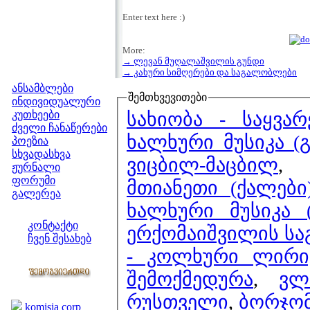
Enter text here :)
More:
→ ლევან მუღალაშვილის გუნდი
მენიუ
→ კახური სიმღერები და საგალობლები
ანსამბლები
შემთხვევითები
ინდივიდუალური
სახიობა - საყვა
კუთხეები
ძველი ჩანაწერები
ხალხური მუსიკა (
პოეზია
სხვადასხვა
ვიცბილ-მაცბილ
ჟურნალი
ფორუმი
მთიანეთი (ქალები
გალერეა
ხალხური მუსიკა 
ჩვენი საიტი
კონტაქტი
ერქომაიშვილის სა
ჩვენ შესახებ
- კოლხური ლირი
კოლეგები
შემოქმედურა
,
ვლ
ბმულები
რუსთველი
,
ბორჯო
komisia corp