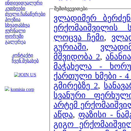
ინდივიდუალური
კუთხეები
შემთხვევითები
ძველი ჩანაწერები
ვლადიმერ ბერძენ
პოეზია
სხვადასხვა
ერქომაიშვილის 
ჟურნალი
ლოცვა ჩემი
,
ვლა
ფორუმი
გალერეა
გურიაში
,
ვლადი
ჩვენი საიტი
მშვიდობა 2
,
ანანი
კონტაქტი
ჩვენ შესახებ
მაჭახელა - ხორუ
კოლეგები
ქართული ხმები - 4
ბმულები
გმირებზე 2
,
სანავა
komisia corp
სვანური ფერხულ
არტემ ერქომაიშვი
აწდა
,
ფაზისი - ნა
გიგო ერქომაიშვ