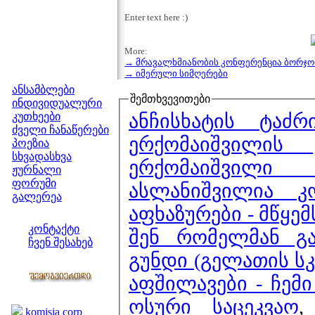
Enter text here :)
More:
→ მრავალხმიანობის კონფერენცია ბორჯო
მენიუ
→ იმერული სიმღერები
ანსამბლები
შემთხვევითები
ინდივიდუალური
ანჩისხატის ტაძ
კუთხეები
ძველი ჩანაწერები
ერქომაიშვილის
პოეზია
სხვადასხვა
ერქომაიშვილი 
ჟურნალი
ფორუმი
ასლანიშვილია კ
გალერეა
აფხაზურები - მწყემ
ჩვენი საიტი
კონტაქტი
შენ რომელმან გ
ჩვენ შესახებ
გუნდი (გელათის სკო
კოლეგები
აფშილავები - ჩემ
ბმულები
ოსური საცეკვაო
komisia corp