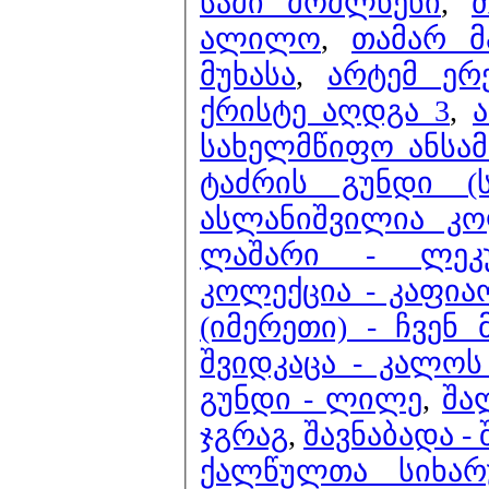
სამი მომლხენი
,
ალილო
,
თამარ მ
მუხასა
,
არტემ ერ
ქრისტე აღდგა 3
,
სახელმწიფო ანსამ
ტაძრის გუნდი (
ასლანიშვილია კო
ლაშარი - ლეკ
კოლექცია - კაფია
(იმერეთი) - ჩვენ
შვიდკაცა - კალოს
გუნდი - ლილე
,
შა
ჯგრაგ
,
შავნაბადა -
ქალწულთა სიხა