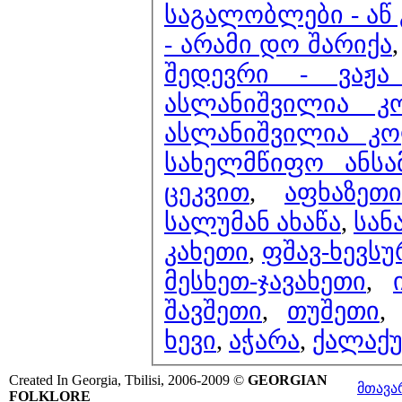
საგალობლები - აწ 
- არამი დო შარიქა
შედევრი 
ასლანიშვილია კ
ასლანიშვილია კო
სახელმწიფო ანს
ცეკვით
,
აფხაზეთ
სალუმან ახაწა
,
სან
კახეთი
,
ფშავ-ხევს
მესხეთ-ჯავახეთი
,
შავშეთი
,
თუშეთი
ხევი
,
აჭარა
,
ქალაქ
Created In Georgia, Tbilisi, 2006-2009 ©
GEORGIAN
მთავა
FOLKLORE