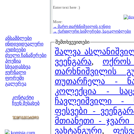
Enter text here :)
More:
→ მარო თარხნიშვილის გუნდი
მენიუ
→ ქართლური სიმღერები, საგალობლები
ანსამბლები
შემთხვევითები
ინდივიდუალური
შალვა ასლანიშვილ
კუთხეები
ძველი ჩანაწერები
ვეენგარა
,
ოქროს
პოეზია
სხვადასხვა
თარხნიშვილის გ
ჟურნალი
ფორუმი
თუთარჩელა - ნა
გალერეა
კოლექცია - საც
ჩვენი საიტი
კონტაქტი
ჩავლეიშვილი - ს
ჩვენ შესახებ
ფესვები - ვეენგარ
კოლეგები
მთიანეთი - ჯვარი 
ბმულები
ვახტანგური
,
ფეს
komisia corp