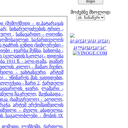
მოძებნე მხოლოდ:
ი (შემოქმედი - დ.პატარავას
ხარ
,
სიხარულიძეების ტრიო -
მეზობლები
კრულო
,
სანავარდო - ღიღინი
,
აღმოსავლეთ საქართველოს
ს ტაძრის გუნდი (სიმღერები) -
იები - ჯვარსა შენსა
,
სახიობა -
დი (გელათის სკოლა) - დიდება
მთვლელები
ა 1931 წ. - ალი-ფაშა
,
თამარ
შვილის კილო) - მამაო ჩვენო
,
ვილი - ვახტანგური
,
არტემ
ი) - უწინარეს მას ვადიდებთ
,
ოლექცია - ზარი 2
,
ქართული
საყვარლის ჯავრი
,
ლაშარი -
ჯაანული ჩაკრულო
,
შავნაბადა -
იკა (სამეგრელო) - ალილო
,
ლვა ასლანიშვილია კოლექცია - შაირები რაჭა
,
არტემ ერქომაიშვილის
იშვილი - ძველი აბადელია
,
ს საგალობლები - შობის IX
,
თუშეთი
,
ლეჩხუმი
,
ქართლი
,