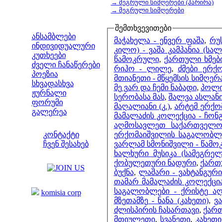
→ მეგრული სიმღერები (ჰარირა)
→ მეგრული სიმღერები
მენიუ
შემთხვევითები
ანსამბლები
მაჭახელა - ენვერ ფაშა
,
რუ
ინდივიდუალური
კილო) - ვაშა კამპანია (სალ
კუთხეები
წამოკრული
,
ქართული ხმები
ძველი ჩანაწერები
რიჰო - ლილე
,
ძმები ერქ
პოეზია
მთიანეთი - მწყემსის სიმღერ
სხვადასხვა
მე ვარ და ჩემი ნაბადი
,
პოლიკ
ჟურნალი
სერობასა მას
,
შალვა ასლანი
ფორუმი
მაღალიანი (კ.)
,
არტემ ერქო
გალერეა
მამალაძის კოლექცია - ჩო
ჩვენი საიტი
აღმოსავლეთ საქართველოს
ერქომაიშვილის საგალობლებ
კონტაქტი
ვარლამ სმონიშვილი - წამ
ჩვენ შესახებ
ხალხური მუსიკა (სამეგრე
კოლეგები
ქობულეთური ნადური
,
ქართუ
ბუქნა
,
ლაშარი - ვახტანგური
ბმულები
თამარ მამალაძის კოლექცი
საგალობლები - ქრისტე ა
komisia corp
მზეთამზე - ნანა (კახეთი)
,
ვ
ძლისპირის ჩასართავი
,
ქართ
მთიულეთი
,
სვანეთი
,
კახეთი