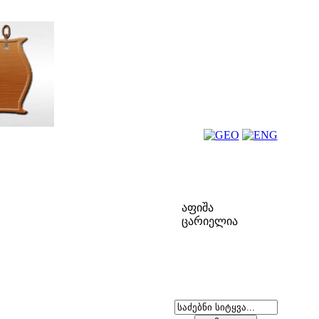
ფოლკ-აფიშა
აფიშა
ცარიელია
ძებნა