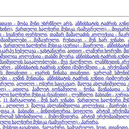
სთავი - შობა შენი უხრწნელ არს
,
ანჩისხატის ტაძრის გუნდ
ხინო)
,
ქართული ხალხური მუსიკა (სამეგრელო) - მიყვარ
 - სვანური ფერხული
,
თამარ მამალაძის კოლექცია - ჩა
ომაიშვილები - მგზავრული
,
რუსთავი - შენ ხარ ვენახი
,
ა
,
ქართული ხალხური მუსიკა (გურია) - მაყრული
,
ანჩისხატი
არპე ხუბულავა - ვახტანგური
,
აიდიო - ლაზური ხორუმი
,
მთ
შვილია კოლექცია - თასში მღერა
,
ანჩისხატის ტაძრის გუნ
მაიშვილის საგალობლები - შევ ქალწულო
,
ლანჩხუთის კრებ
ნგურო
,
ანჩისხატის ტაძრის გუნდი (შემოქმედი - ა. ერქომაი
 მთიანეთი - ჯვარის წინასა თიანეთი
,
ვარლამ სმონიშ
ი - გუშინ შენთანა
,
ანჩისხატის ტაძრის გუნდი (სიმღერებ
ოკრული
,
ალილო - ოსური საცეკვაო
,
შალვა ასლანიშვილია კ
ლო) - ადილა
,
ჰამლეტ გონაშვილი - ჭონა
,
შავნაბადა - 
ლი ხალხური მუსიკა (სვანეთი) - ლემჩილი
,
ბასიანი - გურ
,
11 მარგალიტი - შენ ხარ ვენახი
,
ქართული ხალხური მუს
ა - ალილო 3
,
შა
ღდგა 4
,
ბასიანი - ბინდისფერია სოფელი
,
არტემ ერქომა
არლამ სმონიშვილი - შემოქმედურა
,
არტემ ერქომაიშვილი
ული ხალხური მუსიკა (სამეგრელო) - ჰარირა
,
,
მესხეთ-ჯავახეთი
,
ქალაქური
,
სამეგრელო
,
ხევი
,
თიანეთი