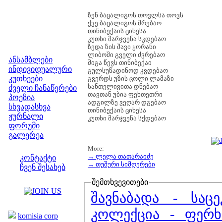
ზენ ბაცალიგოს თოვლსა თოვს
ქვე ბაცალიგოს შრებაო
თინიბექაის ციხესა
კუთხი მარჯვენა სკდებაო
ზედა ზის შავი ყორანი
მენიუ
ლიბოში გველი ძვრებაო
ანსამბლები
შიგა წევს თინიბექაი
ინდივიდუალური
გულსუწადინოდ კვდებაო
კუთხეები
გვერდს უზის ცოლი ლამაზი
სანთელივითა დნებაო
ძველი ჩანაწერები
თავთან უბია ფეხთეთრი
პოეზია
ადგილზე ვეღარ დგებაო
სხვადასხვა
თინიბექაის ციხესა
ჟურნალი
კუთხი მარჯვენა სქდებაო
ფორუმი
გალერეა
ჩვენი საიტი
More:
→ ლელა თათარაიძე
კონტაქტი
→ თუშური სიმღერები
ჩვენ შესახებ
კოლეგები
შემთხვევითები
შავნაბადა - საცე
ბმულები
კოლექცია - ფერხ
komisia corp