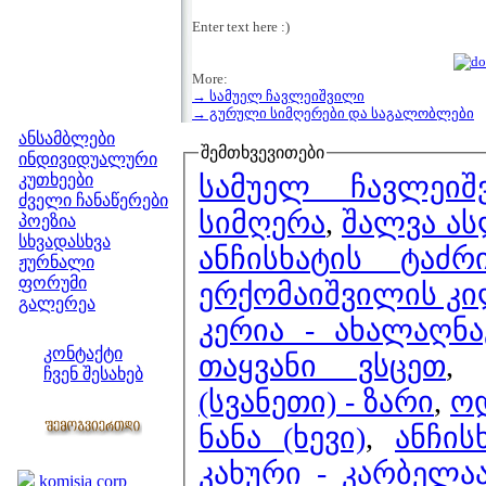
Enter text here :)
More:
→ სამუელ ჩავლეიშვილი
მენიუ
→ გურული სიმღერები და საგალობლები
ანსამბლები
შემთხვევითები
ინდივიდუალური
სამუელ ჩავლეიშ
კუთხეები
ძველი ჩანაწერები
სიმღერა
,
შალვა ას
პოეზია
სხვადასხვა
ანჩისხატის ტაძ
ჟურნალი
ფორუმი
ერქომაიშვილის კილ
გალერეა
კერია - ახალაღნ
ჩვენი საიტი
კონტაქტი
თაყვანი ვსცეთ
ჩვენ შესახებ
(სვანეთი) - ზარი
,
ო
კოლეგები
ნანა (ხევი)
,
ანჩის
ბმულები
კახური - კარბელა
komisia corp