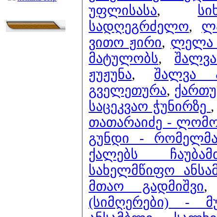
უფლისასა
,
ს
სადღეგრძელო
,
ლ
ვითო ჟირი
,
ლელა 
მატულობს
,
შალვ
ჟუჟუნა
,
შალვა 
გველეთურა
,
ქართუ
საცეკვაო ჭუნირზე
თათარაიძე - ლომ
გუნდი - რომელმა
ქალებს ჩაუბა
სახელმწიფო ანსა
მთაო გადმიშვი
(სიმღერები) - მ