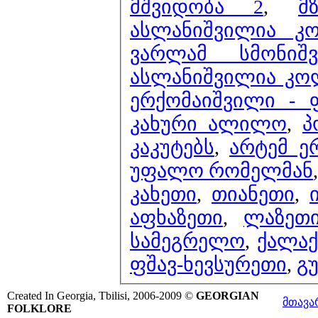
მშვიდობა 2
,
მ
ასლანიშვილია კო
ვარლამ სმონი
ასლანიშვილია კო
ერქომაიშვილი - 
კახური ალილო
,
პ
კაკუტებს
,
არტემ ე
უფალო რომელმან
კახეთი
,
თიანეთი
,
აფხაზეთი
,
ლაზეთ
სამეგრელო
,
ქალა
ფშავ-ხევსურეთი
,
გ
Created In Georgia, Tbilisi, 2006-2009 ©
GEORGIAN
მთავა
FOLKLORE