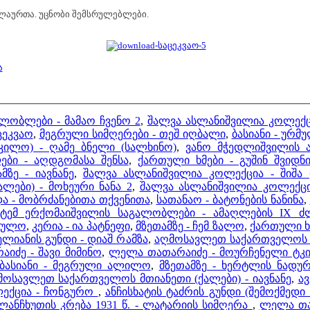
მელაურთა. უცნობი შემსრულებლები.
ა
ლობლები - მამაო ჩვენო 2
,
შალვა ასლანიშვილია კოლექცი
ცეკვაო
,
მეგრული სიმღერები - თეშ იღბალი
,
ბასიანი - ურმ
 კილო) - ღამე ბნელი (სალხინო)
,
ვანო მჭედლიშვილის ა
ბი - აღდგომასა შენსა
,
ქართული ხმები - გუშინ შვიდნ
მზე - იავნანე
,
შალვა ასლანიშვილია კოლექცია - შიშ
ლები) - მოხეური ნანა 2
,
შალვა ასლანიშვილია კოლექცი
და - მობრძანებითა თქვენითა
,
სათანაო - ბატონების ნანინა
,
ტემ ერქომაიშვილის საგალობლები - ამაღლების IX ძლ
რხულო
,
კერია - ია პატნეფი
,
მზეთამზე - ჩემ ზალო
,
ქართული ხ
ელიანის გუნდი - დიაშ რამზა
,
აღმოსავლეთ საქართველოს მ
იძე - შავი მიმინო
,
ლელა თათარაიძე - მოურჩენელი ტკ
ბასიანი - მეგრული ალილო
,
მზეთამზე - ხერტლის ნადუ
მოსავლეთ საქართველოს მთიანეთი (ქალები) - იავნანე
,
ა
ლექცია - ჩონგურო
,
ანჩისხატის ტაძრის გუნდი (შემოქმედი
ლანჩხუთის კრება 1931 წ. - ლატარიის სიმღერა
,
ლელა თა