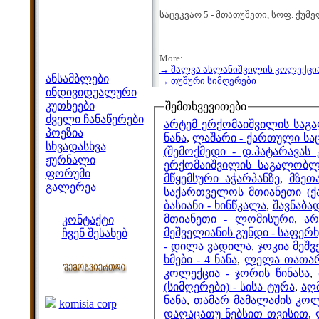
საცეკვაო 5 - მთათუშეთი, სოფ. ქუ
More:
მენიუ
→ შალვა ასლანიშვილის კოლექცი
ანსამბლები
→ თუშური სიმღერები
ინდივიდუალური
კუთხეები
შემთხვევითები
ძველი ჩანაწერები
არტემ ერქომაიშვილის საგა
პოეზია
ნანა
,
ლაშარი - ქართული სა
სხვადასხვა
(შემოქმედი - დ.პატარავას
ჟურნალი
ერქომაიშვილის საგალობლე
ფორუმი
მწყემსური აჭარპანზე
,
მზეთა
გალერეა
საქართველოს მთიანეთი (ქა
ჩვენი საიტი
ბასიანი - ხინწკალა
,
შავნაბა
მთიანეთი - ლომისური
,
არ
კონტაქტი
მეშველიანის გუნდი - საფე
ჩვენ შესახებ
- დილა ვადილა
,
ჯოკია მეშვ
კოლეგები
ხმები - 4 ნანა
,
ლელა თათარა
კოლექცია - ჯორის წინასა
,
(სიმღერები) - სისა ტურა
,
აღ
ბმულები
ნანა
,
თამარ მამალაძის კო
komisia corp
დაღაცათუ ნებსით თვისით
,