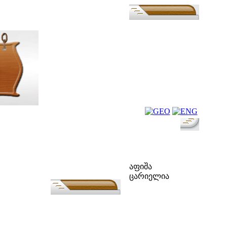
ფოლკ-აფიშა
აფიშა
ცარიელია
ძებნა