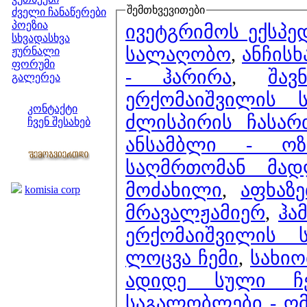
შემთხვევითები
ძველი ჩანაწერები
პოეზია
ივეტგრიმოს ექსპედ
სხვადასხვა
სალაღობო
,
ანჩისხ
ჟურნალი
ფორუმი
- ჰარირა
,
შა
გალერეა
ჩვენი საიტი
ერქომაიშვილის 
კონტაქტი
ძლისპირის ჩასარ
ჩვენ შესახებ
კოლეგები
ანსამბლი - ოზ
საღმრთომან მად
ბმულები
მოძახილი
,
აფხაზ
komisia corp
მრავალჟამიერ
,
ჰა
ერქომაიშვილის 
ლოცვა ჩემი
,
სახიო
ადიდე სული ჩე
საგალობლები - ღ