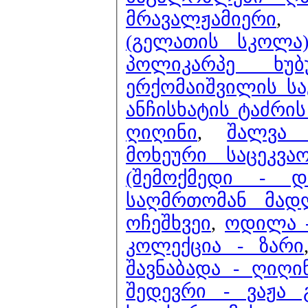
მრავალჟამიერი
(გელათის სკოლა)
პოლიკარპე ხუ
ერქომაიშვილის ს
ანჩისხატის ტაძრის
ღიღინი
,
შალვა 
მოხეური საცეკვა
(შემოქმედი - დ
საღმრთომან მად
ოჩეშხვეი
,
ოდილა 
კოლექცია - ზარი
შავნაბადა - ღიღი
შედევრი -