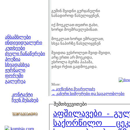
გუშინ შვიდნი გურჯანელნი
სანადიროდ წასულიყვნენ,
იქ მოეკლათ თეთრი ტახი,
ხორცი მოემრავლებინათ.
მენიუ
ანსამბლები
მოეკლათ ხორცი ემრავლათ,
ინდივიდუალური
სხვა ნაპირზე წასულიყვნენ
კუთხეები
შვიდთა ვესროლეთ შვიდ-შვიდი,
ძველი ჩანაწერები
არც ერთი არ მოეკიდა,
პოეზია
ესროლა ბერმა პაპამა,
სხვადასხვა
ჯიხვი რქით გადმოეკიდა.
ჟურნალი
ფორუმი
გალერეა
More:
ჩვენი საიტი
→ ავქსენტი მეგრელიძე
→ კახური სიმღერები და საგალობლები
კონტაქტი
ჩვენ შესახებ
შემთხვევითები
კოლეგები
აფშილავები - გუ
საქორწილო ცეკ
ბმულები
komisia corp