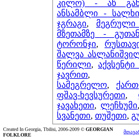
კილო) - აწ გან
ანსამბლი - სალხ
ჯგრაგი
,
მეგრული
მზეთამზე - გუთა
ტორონჯი
,
რუსთავ
შალვა ასლანიშვი
წერილი
,
აქვსენტი
ჯავრით
,
სამეგრელო
,
ქარ
ფშავ-ხევსურეთი
,
ჯავახეთი
,
ლეჩხუმი
სვანეთი
,
თუშეთი
,
გ
Created In Georgia, Tbilisi, 2006-2009 ©
GEORGIAN
მთავა
FOLKLORE