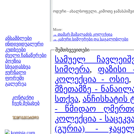
ოდური - ახალსოფელი, კიმოთე ჯამასპიშვი
More:
მენიუ
→ თამარ მამალაძის კოლექცია
ანსამბლები
→ კახური სიმღერები და საგალობლები
ინდივიდუალური
კუთხეები
შემთხვევითები
ძველი ჩანაწერები
სამუელ ჩავლეიშ
პოეზია
სხვადასხვა
სიმღერა
,
ფაზისი 
ჟურნალი
კოლექცია - ოსიე
ფორუმი
გალერეა
მზეთამზე - ნანაილ
ჩვენი საიტი
სთქვა
,
ანჩისხატის 
კონტაქტი
ჩვენ შესახებ
- წმიდაო ღმერთო
კოლეგები
კოლექცია - საცეკვ
ბმულები
(გურია) - ჯაყე
komisia corp