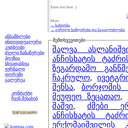
Enter text here :)
More:
→ სახიობა
მენიუ
→ გურული სიმღერები და საგალობლები
ანსამბლები
შემთხვევითები
ინდივიდუალური
შალვა ასლანიშ
კუთხეები
ძველი ჩანაწერები
ანჩისხატის ტაძრ
პოეზია
სხვადასხვა
ზეგარდამო განწმ
ჟურნალი
ფორუმი
ჩაკრულო
,
ივეტგრ
გალერეა
შენსა
,
ბორჯომის
ჩვენი საიტი
კონტაქტი
მეუფეო ზეცათაო
,
ჩვენ შესახებ
შაშვი
,
ძმები ე
კოლეგები
ანჩისხატის ტაძ
ბმულები
ერქომაიშვილის 
komisia corp