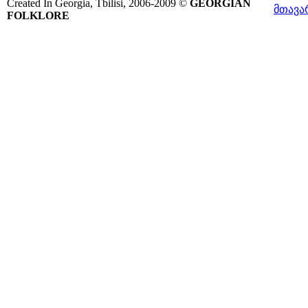
Created In Georgia, Tbilisi, 2006-2009 ©
GEORGIAN
მთავა
FOLKLORE