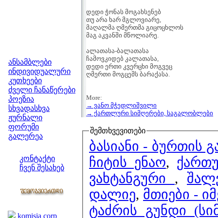
დედი ჭონას მოგახსენებ
თუ არა ხარ მგლოვიარე,
მაღალმა ღმერთმა გიცოცხლოს
მაგ აკვანში მწოლიარე.
მენიუ
ალათასა-ბალათასა
ჩამოვკიდებ კალათასა,
ანსამბლები
დედი ერთი კვერცხი მოგვეც
ინდივიდუალური
ღმერთი მოგცემს ბარაქასა.
კუთხეები
ძველი ჩანაწერები
More:
პოეზია
→ ვანო მჭედლიშვილი
სხვადასხვა
→ ქართლური სიმღერები, საგალობლები
ჟურნალი
ფორუმი
შემთხვევითები
გალერეა
ბასიანი - ბურთის გ
ჩვენი საიტი
კონტაქტი
ჩიტის ენაო
,
ქართუ
ჩვენ შესახებ
ვახტანგური
,
შალ
კოლეგები
დალიე
,
მთიები - 
ბმულები
ტაძრის გუნდი (სი
komisia corp