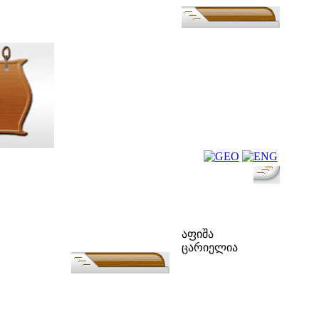
ფოლკ-აფიშა
აფიშა
ცარიელია
ძებნა