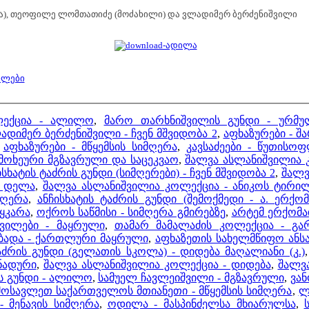
მა), თეოფილე ლომთათიძე (მოძახილი) და ვლადიმერ ბერძენიშვილი
ბლები
ლექცია - ალილო
,
მარო თარხნიშვილის გუნდი - ურმუ
ადიმერ ბერძენიშვილი - ჩვენ მშვიდობა 2
,
აფხაზურები - შ
,
აფხაზურები - მწყემსის სიმღერა
,
კავსაძეები - წუთისო
მოხეური მგზავრული და საცეკვაო
,
შალვა ასლანიშვილია 
ისხატის ტაძრის გუნდი (სიმღერები) - ჩვენ მშვიდობა 2
,
შალვ
ი დელა
,
შალვა ასლანიშვილია კოლექცია - ანიკოს ტირი
მღერა
,
ანჩისხატის ტაძრის გუნდი (შემოქმედი - ა. ერქ
იყკარა
,
ოქროს საწმისი - სიმღერა გმირებზე
,
არტემ ერქომა
შვილები - მაყრული
,
თამარ მამალაძის კოლექცია - გარ
აბადა - ქართლური მაყრული
,
აფხაზეთის სახელმწიფო ანსა
აძრის გუნდი (გელათის სკოლა) - დიდება მაღალიანი (კ.)
ნადური
,
შალვა ასლანიშვილია კოლექცია - დიდება
,
შალვ
ის გუნდი - ალილო
,
სამუელ ჩავლეიშვილი - მგზავრული
,
ვან
ოსავლეთ საქართველოს მთიანეთი - მწყემსის სიმღერა
,
ლ
- მენავის სიმღერა
,
ოდილა - მასპინძელსა მხიარულსა
,