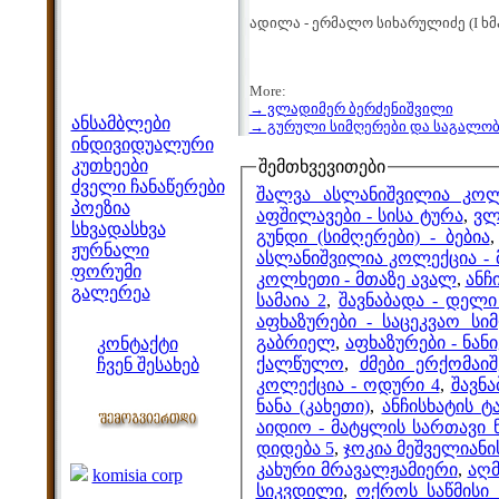
ადილა - ერმალო სიხარულიძე (I ხ
More:
მენიუ
→ ვლადიმერ ბერძენიშვილი
ანსამბლები
→ გურული სიმღერები და საგალო
ინდივიდუალური
კუთხეები
შემთხვევითები
ძველი ჩანაწერები
შალვა ასლანიშვილია კო
პოეზია
აფშილავები - სისა ტურა
,
ვლ
სხვადასხვა
გუნდი (სიმღერები) - ბებია
ჟურნალი
ასლანიშვილია კოლექცია - 
ფორუმი
კოლხეთი - მთაზე ავალ
,
ანჩ
გალერეა
სამაია 2
,
შავნაბადა - დელ
ჩვენი საიტი
აფხაზურები - საცეკვაო სი
გაბრიელ
,
აფხაზურები - ნან
კონტაქტი
ქალწულო
,
ძმები ერქომაი
ჩვენ შესახებ
კოლექცია - ოდური 4
,
შავნ
კოლეგები
ნანა (კახეთი)
,
ანჩისხატის ტ
აიდიო - მატყლის სართავი 
დიდება 5
,
ჯოკია მეშველიან
ბმულები
კახური მრავალჟამიერი
,
აღმ
komisia corp
სიკვდილი
,
ოქროს საწმისი 