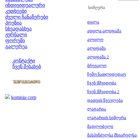
ინდივიდუალური
სიმღერა
კუთხეები
ძველი ჩანაწერები
დილა
პოეზია
სხვადასხვა
ადილა-ალიფაშა
ჟურნალი
ალილო
ფორუმი
გალერეა
ალიფაშა
ჩვენი საიტი
ალიფაშა 2
კონტაქტი
ბრევალო
ჩვენ შესახებ
კოლეგები
ჩემო ნათლიდედაო
ჩვენ მშვიდობა
ბმულები
ჩვენ მშვიდობა 2
komisia corp
დათვის წვეულება
ლატარია
ლატარიის სიმღერა
მადლობელი
მასპინძელსა მხიარულსა