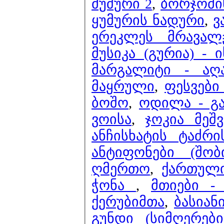
მუშური 2
,
ბორჯომი
ყუმურის ნადური
,
ვ
ერეკლეს მრავალჟ
მუსიკა (გურია) -
მარგალიტი - აღ
მაყრული
,
ფესვები
ბოშო
,
ოდილა - გა
ვოისა
,
ჯოკია მეშ
ანჩისხატის ტაძრ
ანტიფონები (შობი
ღმერთო
,
ქართული
ჭონა
,
მთიები 
ქერუბიმთა
,
ბასიან
გუნდი (სიმღერებ