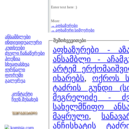
Enter text here :)
More:
→ აფხაზურები
მენიუ
→ აფხაზური სიმღერები
ანსამბლები
შემთხვევითები
ინდივიდუალური
აფხაზურები - აზ
კუთხეები
ძველი ჩანაწერები
ანსამბლი - აჩამ
პოეზია
სხვადასხვა
არტემ ერქომაიშვ
ჟურნალი
ფორუმი
იხარებს
,
ოქროს ს
გალერეა
ტაძრის გუნდი (ს
ჩვენი საიტი
კონტაქტი
მეგრელიძე - ძ
ჩვენ შესახებ
სახელმწიფო ანს
კოლეგები
მაყრული
,
სანა
ბმულები
ანჩისხატის ტაძ
komisia corp