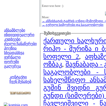
Enter text here :)
More:
→ ანჩისხატის ტაძრის გუნდი (შემოქმედი -
მენიუ
→ გურული სიმღერები და საგალობლები
ანსამბლები
შემთხვევითები
ინდივიდუალური
ქართული ხალხური 
კუთხეები
ძველი ჩანაწერები
რიჰო - მურიზა ი 
პოეზია
სხვადასხვა
სოფელი 2
,
აფხაზ
ჟურნალი
ფორუმი
ოზბაკ
,
შავნაბადა -
გალერეა
საგალობლები - ს
ჩვენი საიტი
კონტაქტი
სახელმწიფო ანსა
ჩვენ შესახებ
გუშინ შვიდნი გუ
კოლეგები
გუნდი (სიმღერები)
ბმულები
ჩავლეიშვილი - წ
komisia corp