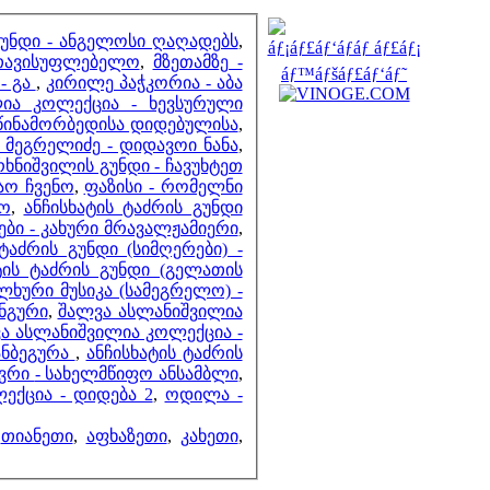
მეზობლები
გუნდი - ანგელოსი ღაღადებს
,
ნთავისუფლებელო
,
მზეთამზე -
- გა
,
კირილე პაჭკორია - აბა
ია კოლექცია - ხევსურული
მთვლელები
წინამორბედისა დიდებულისა
,
ი მეგრელიძე - დიდავოი ნანა
,
ხნიშვილის გუნდი - ჩავუხტეთ
მაო ჩვენო
,
ფაზისი - რომელნი
ო
,
ანჩისხატის ტაძრის გუნდი
ები - კახური მრავალჟამიერი
,
 ტაძრის გუნდი (სიმღერები) -
ტის ტაძრის გუნდი (გელათის
ხური მუსიკა (სამეგრელო) -
ონგური
,
შალვა ასლანიშვილია
ა ასლანიშვილია კოლექცია -
ანბეგურა
,
ანჩისხატის ტაძრის
ერთი შედევრი - სახელმწიფო ანსამბლი
,
ექცია - დიდება 2
,
ოდილა -
,
თიანეთი
,
აფხაზეთი
,
კახეთი
,