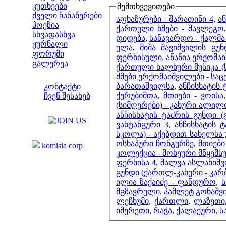
კუთხეები
შემთხვევითები
ძველი ჩანაწერები
აფხაზურები - შარათინი 4
,
ან
პოეზია
ქართული ხმები - შავლეგო
სხვადასხვა
დიდება
,
სანავარდო - ქალმა
ჟურნალი
ულა
,
მიშა შავიშვილის გუნ
ფორუმი
ფერხისული
,
ანანია ერქომა
გალერეა
ქართული ხალხური მუსიკა (
ჩვენი საიტი
ძმები ერქომაიშვილები - სა
ბარათაშვილსა
,
ანჩისხატის 
კონტაქტი
ქერუბიმთა
,
მთიები - ვოისა
ჩვენ შესახებ
(სიმღერები) - კახური ალილ
კოლეგები
ანჩისხატის ტაძრის გუნდი 
ვახტანგური 3
,
ანჩისხატის 
ბმულები
სკოლა) - აქებდით სახელსა 
ოსხაპური ჩონგურზე
,
მთიები
komisia corp
კოლექცია - მოხეური მწყემს
ფერხისა 4
,
შალვა ასლანიშვ
გუნდი (ქართლ-კახური - კა
ილია ზაქაიძე - ფანდურო
,
ს
მგზავრული
,
ჰამლეტ გონაშვი
ლეჩხუმი
,
ქართლი
,
ლაზეთი
იმერეთი
,
რაჭა
,
ქალაქური
,
ს