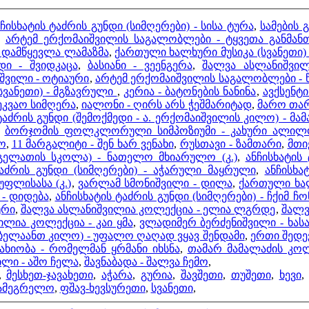
ჩისხატის ტაძრის გუნდი (სიმღერები) - სისა ტურა
,
სამების 
,
არტემ ერქომაიშვილის საგალობლები - ტყვეთა განმა
 დამწყევლა ლამაზმა
,
ქართული ხალხური მუსიკა (სვანეთი) 
დი - შვიდკაცა
,
ბასიანი - ვეენგერა
,
შალვა ასლანიშვილ
იშვილი - ოტიაური
,
არტემ ერქომაიშვილის საგალობლები - 
სვანეთი) - მგზავრული
,
კერია - ბატონების ნანინა
,
ავქსენტ
ცეკვაო სიმღერა
,
იალონი - ღირს არს ჭეშმარიტად
,
მარო თარ
ტაძრის გუნდი (შემოქმედი - ა. ერქომაიშვილის კილო) - მა
,
ბორჯომის ფოლკლორული სიმპოზიუმი - კახური ალილ
ო
,
11 მარგალიტი - შენ ხარ ვენახი
,
რუსთავი - ზამთარი
,
მთი
(გელათის სკოლა) - ნათელო მხიარულო (კ.)
,
ანჩისხატის
ტაძრის გუნდი (სიმღერები) - აჭარული მაყრული
,
ანჩისხა
უფლისასა (კ.)
,
ვარლამ სმონიშვილი - დილა
,
ქართული ხალ
 - დიდება
,
ანჩისხატის ტაძრის გუნდი (სიმღერები) - ჩქიმ ჩ
ური
,
შალვა ასლანიშვილია კოლექცია - ელია ლგრდე
,
შალვ
ილია კოლექცია - კაი ყმა
,
ვლადიმერ ბერძენიშვილი - ხას
რბელაანთ კილო) - უფალო ღაღად ვყავ შენდამი
,
ახიობა - რომელმან ყრმანი იხსნა
,
თამარ მამალაძის კოლ
ლი - აშო ჩელა
,
შავნაბადა - შალვა ჩემო
,
,
მესხეთ-ჯავახეთი
,
აჭარა
,
გურია
,
შავშეთი
,
თუშეთი
,
ხევი
ამეგრელო
,
ფშავ-ხევსურეთი
,
სვანეთი
,