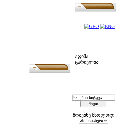
ფოლკ-აფიშა
აფიშა
ცარიელია
ძებნა
მოძებნე მხოლოდ: