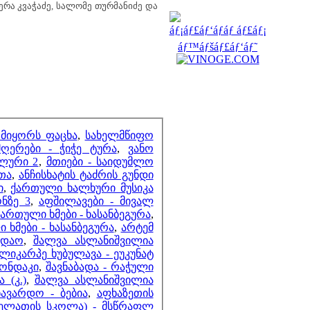
მეზობლები
ერა კვაჭაძე, სალომე თურმანიძე და
მთვლელები
 მიყორს ფაცხა
,
სახელმწიფო
ღერები - ჭიჭე ტურა
,
ვანო
გლური 2
,
მთიები - საიდუმლო
თა
,
ანჩისხატის ტაძრის გუნდი
ი
,
ქართული ხალხური მუსიკა
ნზე 3
,
აფშილავები - მივალ
ართული ხმები - ხასანბეგურა
,
 ხმები - ხასანბეგურა
,
არტემ
ედაო
,
შალვა ასლანიშვილია
ლიკარპე ხუბულავა - ეუკუნატ
კონდაკი
,
შავნაბადა - რაჭული
 (კ.)
,
შალვა ასლანიშვილია
ნავარდო - ბებია
,
აფხაზეთის
(გელათის სკოლა) - მსწრაფლ