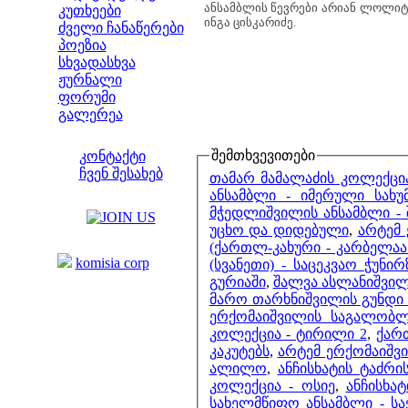
ანსამბლის წევრები არიან ლოლიტა
კუთხეები
ინგა ცისკარიძე.
ძველი ჩანაწერები
პოეზია
სხვადასხვა
ჟურნალი
ფორუმი
გალერეა
ჩვენი საიტი
შემთხვევითები
კონტაქტი
ჩვენ შესახებ
თამარ მამალაძის კოლექცი
კოლეგები
ანსამბლი - იმერული სახუ
მჭედლიშვილის ანსამბლი - შ
უცხო და დიდებული
,
არტემ
ბმულები
(ქართლ-კახური - კარბელა
komisia corp
(სვანეთი) - საცეკვაო ჭუნირ
გურიაში
,
შალვა ასლანიშვილ
მარო თარხნიშვილის გუნდი
ერქომაიშვილის საგალობლე
კოლექცია - ტირილი 2
,
ქართ
კაკუტებს
,
არტემ ერქომაიშვი
ალილო
,
ანჩისხატის ტაძრი
კოლექცია - ოსიე
,
ანჩისხა
სახელმწიფო ანსამბლი - ს