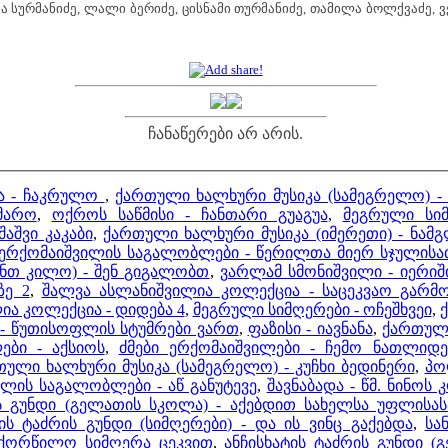
 სურმანიძე, ლალი ბერიძე, ცისნამი თურმანიძე, თამილა ბოლქვაძე, ვ
ჩანაწერები არ არის.
ა - ჩაკრულო
,
ქართული ხალხური მუსიკა (სამეგრელო) -
მარო
,
ოქროს საწმისი - ჩანთარი გუაგუა
,
მეგრული სიმ
აშვი კაკაბი
,
ქართული ხალხური მუსიკა (იმერეთი) - ნამ
 ერქომაიშვილის საგალობლები - წერილთა მიერ სჯულისა
ანთ კილო) - შენ გიგალობთ
,
ვარლამ სმონიშვილი - იერიშ
ზე 2
,
შალვა ასლანიშვილია კოლექცია - საცეკვაო გარმო
ია კოლექცია - დიდება 4
,
მეგრული სიმღერები - ოჩეშხვეი
,
ქ
 - წუთისოფლის სტუმრები ვართ
,
ფაზისი - იავნანა
,
ქართული
ბი - აქსიოს
,
ძმები ერქომაიშვილები - ჩემო ნათლიდ
ული ხალხური მუსიკა (სამეგრელო) - კუჩხი ბედინერი
,
პო
ლის საგალობლები - აწ განუტევე
,
შავნაბადა - წმ. ნინოს 
ს გუნდი (გელათის სკოლა) - აქებდით სახელსა უფლისასა
ტის ტაძრის გუნდი (სიმღერები) - და ის ვინც გაქებდა
,
სა
აქორწილო სიმღერა ცეკვით
,
ანჩისხატის ტაძრის გუნდი 