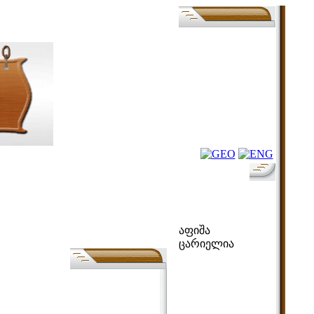
ფოლკ-აფიშა
აფიშა
ცარიელია
ძებნა