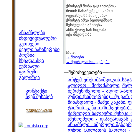
ქრისტემ შობა გაგვითენოს
შობის მახარებელი ვართ
ოცდახუთსა ამთვესაო
ქრისტე იშვა ბეთლემსაო
მენძელიში აშინება
მენიუ
ანწი ქორე ხან სიცობა
ანსამბლები
აქა მშვიდობა
ინდივიდუალური
კუთხეები
ძველი ჩანაწერები
More:
პოეზია
→ მთიები
სხვადასხვა
→ მეგრული სიმღერები
ჟურნალი
ფორუმი
შემთხვევითები
გალერეა
არტემ ერქომაიშვილის საგა
ჩვენი საიტი
ალილო - შემოძახილი
,
შალ
ბერძენიშვილი - ადილა-ალ
კონტაქტი
გუნდი (სიმღერები) - მე ვარ 
ჩვენ შესახებ
წინანდალი - შაშვი კაკაბი
,
ფ
კოლეგები
ტაძრის გუნდი (სიმღერები)
ქართული ხალხური მუსიკა (
ბმულები
(შემოქმედი - დ.პატარავას
ანსამბლი - იმერული მგზავ
komisia corp
გუნდი (გელათის სკოლა) - 