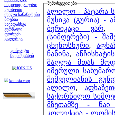
შემთხვევითები
ინდივიდუალური
ალილო - პატარა 
კუთხეები
ძველი ჩანაწერები
მუსიკა (გურია) - 
პოეზია
სხვადასხვა
ბერიკაცი ვარ
ჟურნალი
ფორუმი
(სიმღერები) - შაშ
გალერეა
ცხენოსნური
,
აფხა
ჩვენი საიტი
კონტაქტი
ნანინა
,
ანჩისხატი
ჩვენ შესახებ
მაღლა მთას მოდ
კოლეგები
იმერული სახუმარ
ბმულები
მეშველიანის გუ
komisia corp
ალილო
,
აფხაზე
საქორწილო სიმღე
მზეთამზე - ნაი
კოლექცია - ლომის