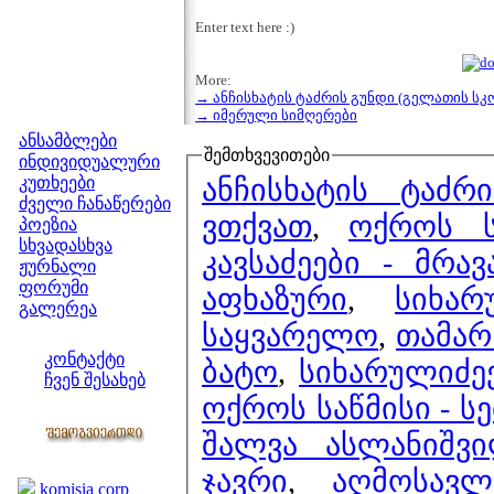
Enter text here :)
More:
→ ანჩისხატის ტაძრის გუნდი (გელათის სკ
მენიუ
→ იმერული სიმღერები
ანსამბლები
შემთხვევითები
ინდივიდუალური
ანჩისხატის ტაძრ
კუთხეები
ძველი ჩანაწერები
ვთქვათ
,
ოქროს ს
პოეზია
სხვადასხვა
კავსაძეები - მრა
ჟურნალი
ფორუმი
აფხაზური
,
სიხა
გალერეა
საყვარელო
,
თამარ
ჩვენი საიტი
კონტაქტი
ბატო
,
სიხარულიძე
ჩვენ შესახებ
ოქროს საწმისი - ს
კოლეგები
შალვა ასლანიშვ
ბმულები
ჯავრი
,
აღმოსავ
komisia corp