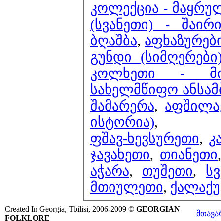
კოლექცია - მაყრუ
(სვანეთი) - შაი
ბღაშბა
,
აფხაზურები
გუნდი (სიმღერები
კოლხეთი - მი
სახელმწიფო ანსამ
შამარერა
,
აფშილავ
ისტორია)
,
ფშავ-ხევსურეთი
,
კ
ჯავახეთი
,
თიანეთი
აჭარა
,
თუშეთი
,
ს
მთიულეთი
,
ქალაქ
Created In Georgia, Tbilisi, 2006-2009 ©
GEORGIAN
მთავა
FOLKLORE