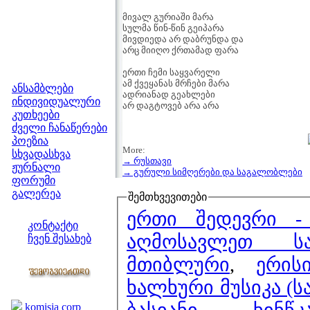
მივალ გურიაში მარა
სულმა წინ-წინ გეიპარა
მივდიედა არ დაბრუნდა და
არც მიიღო ქრთამად ფარა
მენიუ
ერთი ჩემი საყვარელი
ამ ქვეყანას მრჩები მარა
ანსამბლები
ადრიანად გეახლები
ინდივიდუალური
არ დაგტოვებ არა არა
კუთხეები
ძველი ჩანაწერები
პოეზია
More:
სხვადასხვა
→ რუსთავი
ჟურნალი
→ გურული სიმღერები და საგალობლები
ფორუმი
გალერეა
შემთხვევითები
ჩვენი საიტი
ე
კონტაქტი
აღმოსავლეთ ს
ჩვენ შესახებ
კოლეგები
მთიბლური
,
ერის
ხალხური მუსიკა (
ბმულები
komisia corp