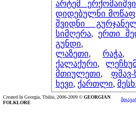
არტემ ერქომაიშვ
დიდებულნი მოწაფ
შვიდნი გურჯანე
სიმღერა
,
ერთი შედევრი - გიგ
გუნდი
,
ლაზეთი
,
რაჭა
ქალაქური
,
ლეჩხუ
მთიულეთი
,
ფშავ-
ხევი
,
ქართლი
,
მესხ
Created In Georgia, Tbilisi, 2006-2009 ©
GEORGIAN
მთავა
FOLKLORE