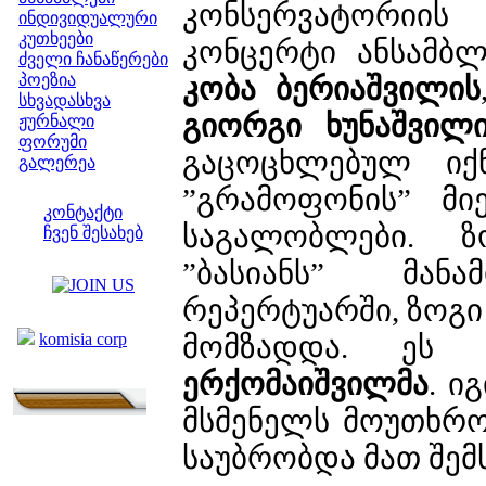
კონსერვატორიი
ინდივიდუალური
კუთხეები
კონცერტი ანსამბლ
ძველი ჩანაწერები
პოეზია
კობა ბერიაშვილის
სხვადასხვა
გიორგი ხუნაშვილ
ჟურნალი
ფორუმი
გაცოცხლებულ იქნ
გალერეა
ჩვენი საიტი
”გრამოფონის” მი
კონტაქტი
საგალობლები. ზ
ჩვენ შესახებ
კოლეგები
”ბასიანს” მან
რეპერტუარში, ზოგი
ბმულები
komisia corp
მომზადდა. ეს 
ერქომაიშვილმა
. ი
მსმენელს მოუთხრო
საუბრობდა მათ შე