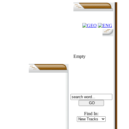
FOLK-BILL
Empty
SEARCH
Find In: