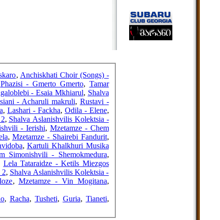
FRIENDS
COUNTERS
skaro
,
Anchiskhati Choir (Songs) -
,
Phazisi - Gmerto Gmerto
,
Tamar
galoblebi - Esaia Mkhiarul
,
Shalva
siani - Acharuli makruli
,
Rustavi -
a
,
Lashari - Fackha
,
Odila - Elene
,
 2
,
Shalva Aslanishvilis Kolektsia -
hvili - Ierishi
,
Mzetamze - Chem
ela
,
Mzetamze - Shairebi Fandurit
,
hvidoba
,
Kartuli Khalkhuri Musika
am Simonishvili - Shemokmedura
,
,
Lela Tataraidze - Ketils Miezgos
 2
,
Shalva Aslanishvilis Kolektsia -
loze
,
Mzetamze - Vin Mogitana
,
lo
,
Racha
,
Tusheti
,
Guria
,
Tianeti
,