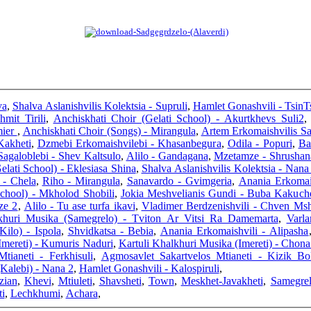
va
,
Shalva Aslanishvilis Kolektsia - Supruli
,
Hamlet Gonashvili - TsinT
mit Tirili
,
Anchiskhati Choir (Gelati School) - Akurtkhevs Suli2
mier
,
Anchiskhati Choir (Songs) - Mirangula
,
Artem Erkomaishvilis Sa
Kakheti
,
Dzmebi Erkomaishvilebi - Khasanbegura
,
Odila - Popuri
,
Ba
agaloblebi - Shev Kaltsulo
,
Alilo - Gandagana
,
Mzetamze - Shrushan
elati School) - Eklesiasa Shina
,
Shalva Aslanishvilis Kolektsia - Nana
 - Chela
,
Riho - Mirangula
,
Sanavardo - Gvimgeria
,
Anania Erkomais
School) - Mkholod Shobili
,
Jokia Meshvelianis Gundi - Buba Kakuch
ze 2
,
Alilo - Tu ase turfa ikavi
,
Vladimer Berdzenishvili - Chven Ms
khuri Musika (Samegrelo) - Tviton Ar Vitsi Ra Damemarta
,
Varl
Kilo) - Ispola
,
Shvidkatsa - Bebia
,
Anania Erkomaishvili - Alipasha
Imereti) - Kumuris Naduri
,
Kartuli Khalkhuri Musika (Imereti) - Chona
tianeti - Ferkhisuli
,
Agmosavlet Sakartvelos Mtianeti - Kizik Bo
Kalebi) - Nana 2
,
Hamlet Gonashvili - Kalospiruli
,
zian
,
Khevi
,
Mtiuleti
,
Shavsheti
,
Town
,
Meskhet-Javakheti
,
Samegre
i
,
Lechkhumi
,
Achara
,