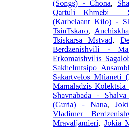
(Songs) - Chona
,
Sha
Qartuli Khmebi - 
(Karbelaant Kilo) - S
TsinTskaro
,
Anchiskha
Tsiskarsa Mstvad
,
De
Berdzenishvili - Mad
Erkomaishvilis Sagal
Sakhelmtsipo Ansambli
Sakartvelos Mtianeti 
Mamaladzis Kolektsia 
Shavnabada - Shalv
(Guria) - Nana
,
Jok
Vladimer Berdzenish
Mravaljamieri
,
Jokia 