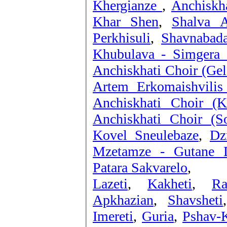
Khergianze
,
Anchiskha
Khar Shen
,
Shalva A
Perkhisuli
,
Shavnabad
Khubulava - Simgera 
Anchiskhati Choir (Gel
Artem Erkomaishvilis
Anchiskhati Choir (K
Anchiskhati Choir (S
Kovel Sneulebaze
,
Dz
Mzetamze - Gutane D
Patara Sakvarelo
,
Lazeti
,
Kakheti
,
Ra
Apkhazian
,
Shavsheti
Imereti
,
Guria
,
Pshav-K