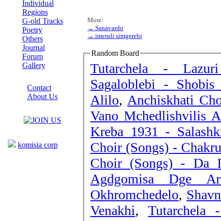
Individual
Regions
More:
G-old Tracks
→ Sanavardo
Poetry
→ imeruli simgerebi
Others
Journal
Random Board
Forum
Tutarchela - Lazuri
Gallery
ABOUT SITE
Sagaloblebi - Shobis 
Contact
Alilo
,
Anchiskhati Cho
About Us
COLLEAGUES
Vano Mchedlishvilis A
Kreba 1931 - Salas
Links
Choir (Songs) - Chakru
komisia corp
Choir (Songs) - Da 
Agdgomisa Dge Ar
Okhromchedelo
,
Shavn
Venakhi
,
Tutarchela 