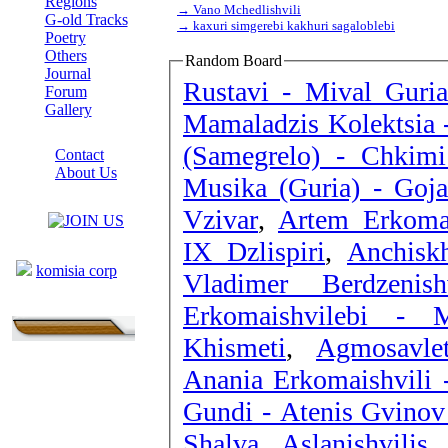
Regions
→ Vano Mchedlishvili
G-old Tracks
→ kaxuri simgerebi kakhuri sagaloblebi
Poetry
Others
Random Board
Journal
Rustavi - Mival Guria
Forum
Gallery
Mamaladzis Kolektsia 
ABOUT SITE
(Samegrelo) - Chkimi
Contact
About Us
Musika (Guria) - Gojas
COLLEAGUES
Vzivar
,
Artem Erkomai
IX Dzlispiri
,
Anchiskh
Links
komisia corp
Vladimer Berdzenis
Erkomaishvilebi - M
Khismeti
,
Agmosavle
Anania Erkomaishvili 
Gundi - Atenis Gvino
Shalva Aslanishvilis