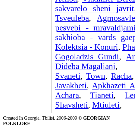
sakvarelo sheni javrit
Tsveuleba
,
Agmosavle
pesvebi - mravaldjami
sakhioba - vards gae
Kolektsia - Konuri
,
Pha
Gogoladzis Gundi
,
An
Dideba Magaliani
,
Svaneti
,
Town
,
Racha
Javakheti
,
Apkhazeti A
Achara
,
Tianeti
,
Le
Shavsheti
,
Mtiuleti
,
Created In Georgia, Tbilisi, 2006-2009 ©
GEORGIAN
FOLKLORE