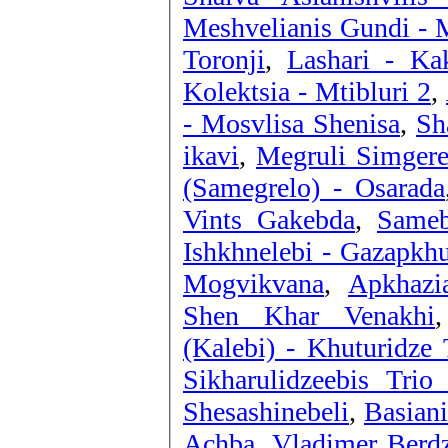
Meshvelianis Gundi - 
Toronji
,
Lashari - Ka
Kolektsia - Mtibluri 2
,
- Mosvlisa Shenisa
,
Sh
ikavi
,
Megruli Simgere
(Samegrelo) - Osarada
Vints Gakebda
,
Sameb
Ishkhnelebi - Gazapkhu
Mogvikvana
,
Apkhazi
Shen Khar Venakhi
(Kalebi) - Khuturidze
Sikharulidzeebis Trio
Shesashinebeli
,
Basian
Achba
,
Vladimer Berdz